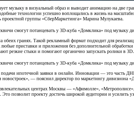
ует музыку в визуальный образ и выводит анимацию на две гра
е подобные технологии успешно воплощались в жизнь на масшт
ь проектной группы «СберМаркетинга» Марина Мулукаева.
а обеих гранях. Такой рекламный формат подходит для реализац
 любые приставки и приложения без дополнительной обработки 
рают резкие стыки и помогают органично запускать ролики в 3D.
 подачи ипотечной заявки в онлайн. Инновации — это часть ДНК
 и новостроек», — пояснил директор по маркетингу дивизиона 
азвлекательных центрах Москвы — «Афимолле», «Метрополисе»,
 Это позволит проекту достичь широкой аудитории и усилить уз