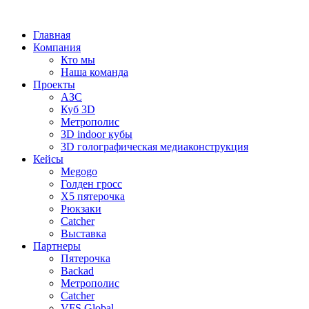
Главная
Компания
Кто мы
Наша команда
Проекты
АЗС
Куб 3D
Метрополис
3D indoor кубы
3D голографическая медиаконструкция
Кейсы
Megogo
Голден гросс
X5 пятерочка
Рюкзаки
Catcher
Выставка
Партнеры
Пятерочка
Backad
Метрополис
Catcher
VFS Global