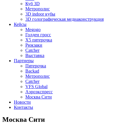
Куб 3D
Метрополис
3D indoor кубы
3D голографическая медиаконструкция
Кейсы
Megogo
Голден гросс
X5 пятерочка
Рюкзаки
Catcher
Выставка
Партнеры
Пятерочка
Backad
Метрополис
Catcher
VFS Global
Аэроэкспресс
Москва Сити
Новости
Контакты
Москва Сити