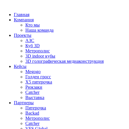
Главная
Компания
Кто мы
Наша команда
Проекты
АЗС
Куб 3D
Метрополис
3D indoor кубы
3D голографическая медиаконструкция
Кейсы
Megogo
Голден гросс
X5 пятерочка
Рюкзаки
Catcher
Выставка
Партнеры
Пятерочка
Backad
Метрополис
Catcher
VFS Global