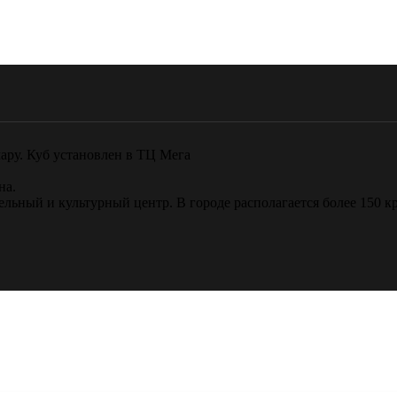
ару. Куб установлен в ТЦ Мега
на.
ельный и культурный центр. В городе располагается более 150