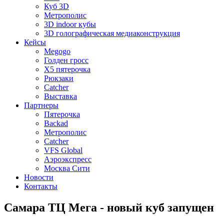
Куб 3D
Метрополис
3D indoor кубы
3D голографическая медиаконструкция
Кейсы
Megogo
Голден гросс
X5 пятерочка
Рюкзаки
Catcher
Выставка
Партнеры
Пятерочка
Backad
Метрополис
Catcher
VFS Global
Аэроэкспресс
Москва Сити
Новости
Контакты
Самара ТЦ Мега - новый куб запущен