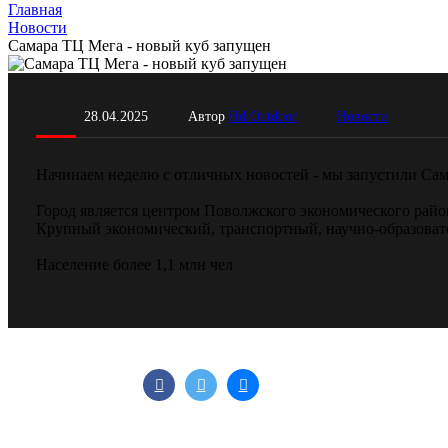
Главная
Новости
Самара ТЦ Мега - новый куб запущен
28.04.2025
Автор
Hd Outdoor
Новости
Начинаем неделю с отличных новостей - мы запустили Сам
Город является центром Поволжского экономического райо
Крупный экономический, транспортный, научно-образоват
Население более 1,1 млн чел
Поделиться: